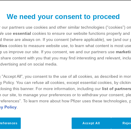
arzo de 2025 (la "Ley"), (ii) el Reglamento de la
We need your consent to proceed
l "Reglamento"), aplicable de manera transitoria e
dad (los "Lineamientos"), aplicables de forma transit
 our partners use cookies and other similar technologies (“cookies”) o
 We use
essential
cookies to ensure our website functions properly and 
as disposiciones. El término "Pfizer" incluye tamb
d these are always on. If you consent (where applicable), we (and our 
Pfizer en México y/o en el extranjero.
tics
cookies to measure website use, to learn what content is most use
p us improve our site. If you consent, we and our partners use
market
d (el “Aviso”) a disposición de todas las personas 
 share content with you that you may find interesting and relevant, inclu
dvertising and on social media.
ientes, participantes de los programas de apoyo a p
profesionales de la salud, proveedores, contratista
g "Accept All", you consent to the use of all cookies, as described in mor
y Policy. You can refuse all cookies, except essential cookies, by clicki
personales a Pfizer, serán referidos como el “Titul
 closing this banner. For more information, including our
list of partner
rle al Titular sobre el tratamiento que se le dará 
 our site, to manage your preferences or to withdraw your consent, ple
references”. To learn more about how Pfizer uses these technologies, 
 transferidos por Pfizer. Este Aviso se rige por l
cy Policy
.
xicanos, siendo la Secretaría de Anticorrupción y
references
Accept All
Rejec
ección de datos personales (www.gob.mx/buengobie