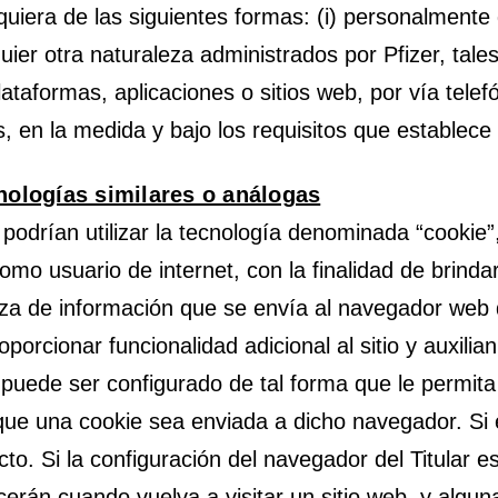
iera de las siguientes formas: (i) personalmente de
uier otra naturaleza administrados por Pfizer, tale
taformas, aplicaciones o sitios web, por vía telefón
, en la medida y bajo los requisitos que establece l
ologías similares o análogas
er podrían utilizar la tecnología denominada “cooki
mo usuario de internet, con la finalidad de brindar
za de información que se envía al navegador web de
porcionar funcionalidad adicional al sitio y auxilian 
 puede ser configurado de tal forma que le permita
z que una cookie sea enviada a dicho navegador. Si 
to. Si la configuración del navegador del Titular e
cerán cuando vuelva a visitar un sitio web, y algun