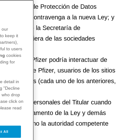
 Ley Federal de Protección de Datos
n lo que no contravenga a la nueva Ley; y
oria en tanto la Secretaría de
n our
to keep it
ién a cualquiera de las sociedades
partners),
ful to users
ing
cookies
con las que Pfizer podría interactuar de
ding for
acientes de Pfizer, usuarios de los sitios
s, entre otros (cada uno de los anteriores,
e detail in
ng "Decline
ar”).
s
who drop
a los datos personales del Titular cuando
ase click on
please read
a Ley, el Reglamento de la Ley y demás
 Buen Gobierno la autoridad competente
t All
rno).