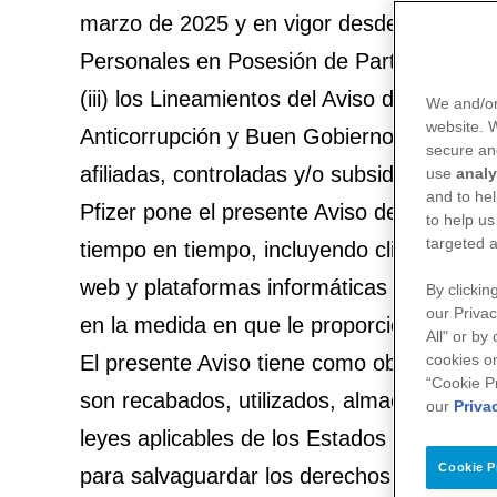
marzo de 2025 y en vigor desde el 21 de m
Personales en Posesión de Particulares (e
(iii) los Lineamientos del Aviso de Privaci
We and/or
website.
Anticorrupción y Buen Gobierno emita nuev
secure an
afiliadas, controladas y/o subsidiarias de 
use
analy
and to hel
Pfizer pone el presente Aviso de Privacida
to help us
targeted a
tiempo en tiempo, incluyendo clientes, pac
web y plataformas informáticas de Pfizer, 
By clickin
our Privac
en la medida en que le proporcionen datos 
All" or by
El presente Aviso tiene como objeto informa
cookies on
“Cookie P
son recabados, utilizados, almacenados y/o
our
Priva
leyes aplicables de los Estados Unidos Me
Cookie P
para salvaguardar los derechos a la prot